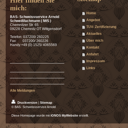
Hier finden Sie
mich:
Home
BAS- Schweissservice Arnold
Angebot
Schweißfachmann ( IWS )
Chemnitzer Str. 65
TÜV- Zertifizierung
09228 Chemnitz OT Wittgensdorf
Aktuelles
Telefon: 037200/ 260225
Über mich
Fax: 037200/ 260226
Handy:+49 (0) 1525/ 4065569
Kontakt
Anfahrt
Impressum
Links
Alle Meldungen
Druckversion
|
Sitemap
© BAS- Schweissservice Arnold
Diese Homepage wurde mit
IONOS MyWebsite
erstellt.