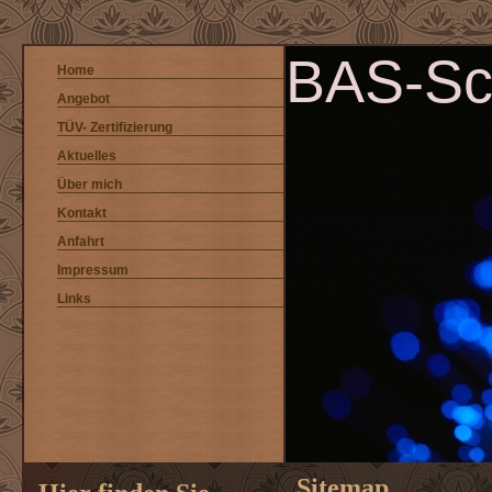
BAS-Sc
Home
Angebot
TÜV- Zertifizierung
Aktuelles
Über mich
Kontakt
Anfahrt
Impressum
Links
Sitemap